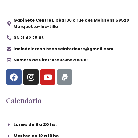
Gabinete Centre Libéal 30 c rue des Moissons 59520
Marquette-lez-Lille
06.21.42.75.88
lacledelarenaissanceinterieure@gmail.com
Número de Siret: 88503366200010
Calendario
Lunes de 9 a 20 hs.
Martes de 12 a 19 hs.