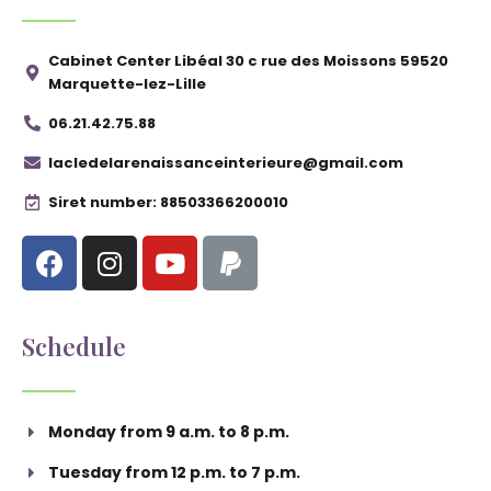
Cabinet Center Libéal 30 c rue des Moissons 59520
Marquette-lez-Lille
06.21.42.75.88
lacledelarenaissanceinterieure@gmail.com
Siret number: 88503366200010
Schedule
Monday from 9 a.m. to 8 p.m.
Tuesday from 12 p.m. to 7 p.m.