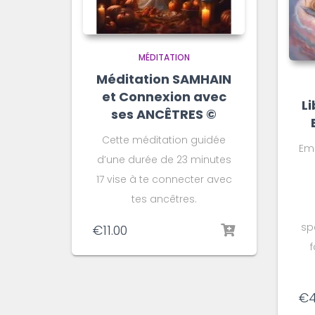
MÉDITATION
Méditation SAMHAIN
et Connexion avec
Li
ses ANCÊTRES ©️
Cette méditation guidée
Em
d’une durée de 23 minutes
17 vise à te connecter avec
tes ancêtres.
sp
€
11.00
€
4